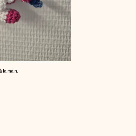
de 3 ans (risque d'étouffe
 la main.