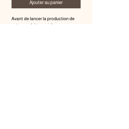
Ajouter au panier
Avant de lancer la production de
votre produit, merci de me
contacter au préalable afin que
j'accepte votre demande.
La commande ne sera lancée
qu'après validation par message
privé.
En vous remerciant de votre
compréhension,
Atelier Feeryk
Mentions légales
Politique de confidentialité
Politique de livraison
Politique de remboursement