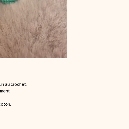
(risque d'étouffement)
in au crochet.
ement.
coton.